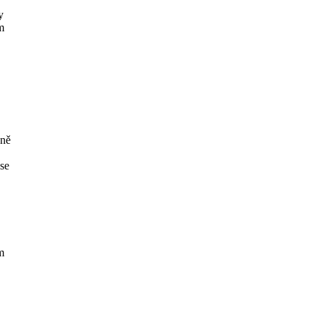
y
m
Mně
 se
m