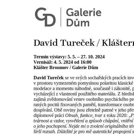
David Tureček / Klášte
Termín výstavy: 5. 5. – 27. 10. 2024
Vernisáž: 4. 5. 2024 od 16:00
Klášter Broumov / Galerie Dům
David Tureček
se ve svých sochařských pracích in
v prostoru vymezeném pomyslnou polaritou klasické 
modelace a momentu náhodné, současně i zákonité, p
vycházející z vlastností použitého materiálu. Z hledi
zajímá zvědomování vrstev osobního psychického pro
raných pocitů fixovaných pamětí, transformace osobn
dospívání. Obě roviny jsou zřetelně patrné v jeho př
diplomové práci
Obsah, funkce, tvar
z roku 2020: „
P
tvárnost a vzdor, vysvětlení a způsob chápání, vnitřn
o jeho pochopení. Nejde mi o zvolení originálního té
širší rozsah. Důležité je pro mě autentické propojení