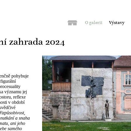
O galerii
Výstavy
rní zahrada 2024
venčně pohybuje
figurální
rocesuality
ska významu jej
storu, reflexe
osti v období
esvědčivé
řizpůsobivost,
í nutkání a snaha
matu, ani jeho
 sebe samého