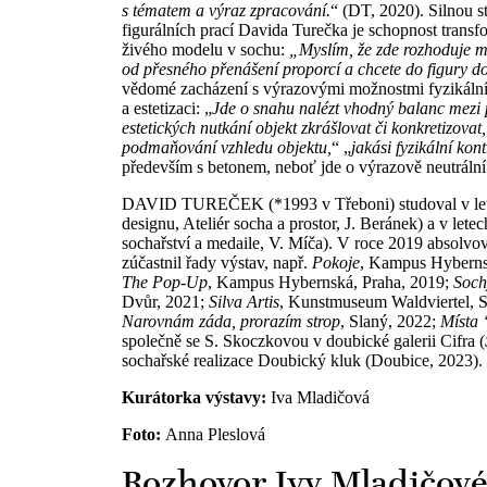
s tématem a výraz zpracování.
“ (DT, 2020). Silnou s
figurálních prací Davida Turečka je schopnost transf
živého modelu v sochu:
„Myslím, že zde rozhoduje mom
od přesného přenášení proporcí a chcete do figury d
vědomé zacházení s výrazovými možnostmi fyzikálníc
a estetizaci: „
Jde o snahu nalézt vhodný balanc mezi p
estetických nutkání objekt zkrášlovat či konkretizova
podmaňování vzhledu objektu,
“ „
jakási fyzikální ko
především s betonem, neboť jde o výrazově neutrální 
DAVID TUREČEK (*1993 v Třeboni) studoval v letec
designu, Ateliér socha a prostor, J. Beránek) a v le
sochařství a medaile, V. Míča). V roce 2019 absolvov
zúčastnil řady výstav, např.
Pokoje
, Kampus Hyberns
The Pop-Up
, Kampus Hybernská, Praha, 2019;
Soch
Dvůr, 2021;
Silva Artis
, Kunstmuseum Waldviertel, 
Narovnám záda, prorazím strop
, Slaný, 2022;
Místa 
společně se S. Skoczkovou v doubické galerii Cifra (
sochařské realizace Doubický kluk (Doubice, 2023).
Kurátorka výstavy:
Iva Mladičová
Foto:
Anna Pleslová
Rozhovor Ivy Mladičov