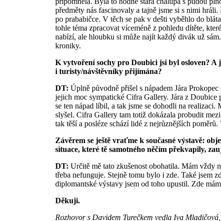
připomněla. Byla to hodně stará chalupa s půdou pl
předměty nás fascinovaly a tajně jsme si s nimi hráli
po prababičce. V těch se pak v dešti vyběhlo do bláta
tohle téma zpracovat víceméně z pohledu dítěte, kter
nabízí, ale hloubku si může najít každý divák už sám
kroniky.
K vytvoření sochy pro Doubici jsi byl osloven? A j
i turisty/návštěvníky přijímána?
DT:
Úplně původně přišel s nápadem Jára Prokopec s
jejich moc sympatické Cifra Gallery. Jára z Doubice
se ten nápad líbil, a tak jsme se dohodli na realizaci
slyšel. Cifra Gallery tam totiž dokázala probudit mez
tak těší a posléze schází lidé z nejrůznějších poměrů.
Závěrem se ještě vraťme k současné výstavě: obje
situace, které tě samotného něčím překvapily, zau
DT:
Určitě mě tato zkušenost obohatila. Mám vždy něja
třeba nefunguje. Stejně tomu bylo i zde. Také jsem 
diplomantské výstavy jsem od toho upustil. Zde mám
Děkuji.
Rozhovor s Davidem Turečkem vedla Iva Mladičová,