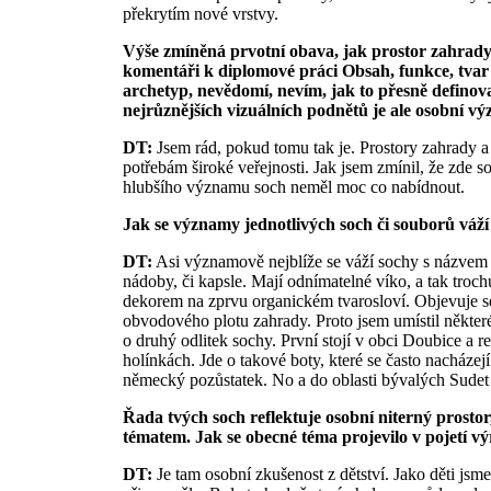
překrytím nové vrstvy.
Výše zmíněná prvotní obava, jak prostor zahrady 
komentáři k diplomové práci Obsah, funkce, tvar
archetyp, nevědomí, nevím, jak to přesně definova
nejrůznějších vizuálních podnětů je ale osobní vý
DT:
Jsem rád, pokud tomu tak je. Prostory zahrady a
potřebám široké veřejnosti. Jak jsem zmínil, že zde
hlubšího významu soch neměl moc co nabídnout.
Jak se významy jednotlivých soch či souborů váž
DT:
Asi významově nejblíže se váží sochy s názvem 
nádoby, či kapsle. Mají odnímatelné víko, a tak troch
dekorem na zprvu organickém tvarosloví. Objevuje se 
obvodového plotu zahrady. Proto jsem umístil někter
o druhý odlitek sochy. První stojí v obci Doubice a r
holínkách. Jde o takové boty, které se často nacházej
německý pozůstatek. No a do oblasti bývalých Sudet
Řada tvých soch reflektuje osobní niterný prostor
tématem. Jak se obecné téma projevilo v pojetí v
DT:
Je tam osobní zkušenost z dětství. Jako děti jsm