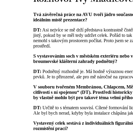
Tvá závěrečná práce na AVU tvoří jádro současné v
ideálním místě prezentace?
DT:
Asi nejvíce se mě drží představa kontrastně čisté
jistý, pokud by se měl tedy udržet celek. Pořád to tak 
nemohl s takovým prostorem počítat. Proto jsem se za
prostředí.
S vystavováním soch v městském exteriéru nebo v 
broumovské klášterní zahrady podnětný?
DT:
Podnětný rozhodně je. Má hodně výraznou energi
prvků. Je to přirozené, ale pro mě náročné na zpracov
V souboru tvořeném Membránou, Chlapcem, Měch
citlivostí s ní spojenou“ (DT). Prostředí histori
by vlastně mohlo být pro takové téma velmi přího
DT:
Určitě to s tématem souvisí. Cílené formování lid
Ale byl bych nerad, kdyby byla instalace chápána ja
Vystavený celek sestává z individuálních figuráln
rozmístění prací?