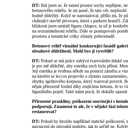
DT:
Bál jsem se, že tamní prostor sochy nepřijme, n
betonového reliéfu. Je mi jasné, že tato věc nepůsobí n
hodně důležitý. Když se nainstaloval, přišlo mi, že 
chátrající stavbě pivovaru, která s parkem hraničí. Zá
blízkosti jsem umístil figuru chlapce, ta už je konkré
na srozumitelnosti reliéfu. Dále se postupovalo poměr
prostoru a tematické celky zůstaly pohromadě.
Betonový reliéf vizuálně konkurující fasádě gale
obsahové důležitosti. Mohl bys ji vysvětlit?
DT:
Pokud se má práce zabývá tvarováním lidské osobn
je pro mě důležité, aby estetika soch byla přímá. Me
Její estetika je tvořena někde na pomezí záměru a vlas
na kterém se leccos projevilo a zůstalo zaznamenáno,
zbytky igelitového korpusu, který tvaroval povrch. Bo
nějak přirozeně fosilní díky zrajícímu betonu. Je to v
figurálního pojetí. Také mám pocit, že dokáže ujasnit 
Přirozené praskliny, poškození související s ins
podporují. Znamená to ale, že v nějaké fázi tohoto
restaurovat?
DT:
Pokud by hrozilo například statické poškození, 
navracení do původní podoby, tak to určitě ne. Kdyb