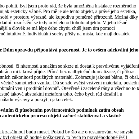
ebo pohltí. Byl jsem proto rád, že byla umožněna instalace rozměrného
ijak esteticky vábně. Pro mě je ale tento objekt, a právě jeho estetika,
působí v prostoru výrazně, ale kupodivu poměrně přirozeně. Možná díky
kladní rozmístění se tedy odvíjelo od tohoto objektu. V jeho těsné
tnější a člověk se má lépe čeho chytit, chtěl jsem tím pomoci
ně intuitivně. Individuální sochy přišly na místa, kde mají dostatek
rie Dům opravdu připoutává pozornost. Je to ovšem adekvátní jeho
osti, či niternosti a snažím se skrze ni dostat k pravdivému vyjádření
mbrána mi taková přijde. Přímá bez nadbytečné dramatizace, či příkras.
tních zákonitostí použitých materiálů. Zobrazuje jakousi blánu, či obal,
 včetně samotného vzniku. Dá se zde vyčíst vrstvení materiálu, posledn
btnání ven i prodírání dovnitř. Otevřené i zacelené rány a všechno to t
lastně taková abstraktní metafora toho, čeho bych rád dosáhl i u
náladu výstavy a pokrýt ji jako celek.
talováním či působením povětrnostních podmínek zatím obsah
 autentického procesu objekt začneš stabilizovat a vlastně
tak zasáhnout budu muset. Pokud by šlo ale o restaurování ve smyslu
y byl objekt už hodně poškozený, to bych to pravděpodobně řešil