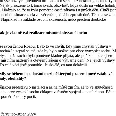
nou všemožných předmětů hromadících se zde už několik generací. Tyto
. Nějak přirozeně to k tomu svádí, obzvlášť, když došlo na veliké holínk
. Ukázalo se, že to byla poměrně častá zábava i u jiných dětí. Chtěl jse
é není do situace zcela zasvěcené a jedná bezprostředně. Témata se zde
. Například na základě osobní zkušenosti, nebo přečtení doubické
ak je vlastně tvá realizace místními obyvateli nebo
e svou ženou Rózou. Bylo to ve chvíli, kdy jsme chystali výstavu v
 pochází a zeptal se mě, zda by bylo možné pro obec vymyslet sochu. 
. Myslím, že socha byla poměrně kladně přijata, alespoň z toho, co jsem
i místními nadšený a otevřený zájem o výtvarné dění. Na jejich výstavy
 To celé věci jistě pomohlo. Je skvělé, co tam dokázali.
vily se během instalování mezi některými pracemi nové vztahové
jaly, obohatily?
kou představu o instalaci a až na místě zjistím, že to ve skutečnosti
zde poprvé vystavil sochu chlapce v těsném spojení s membránou. Běhe
 poměrně dobrý pocit.
 červenec–srpen 2024