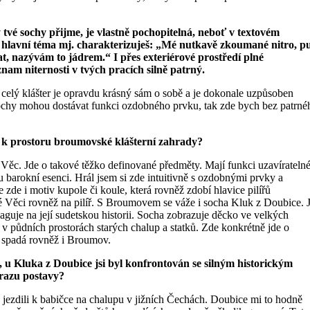
tvé sochy přijme, je vlastně pochopitelná, neboť v textovém
 hlavní téma mj. charakterizuješ: „Mé nutkavě zkoumané nitro, p
t, nazývám to jádrem.“ I přes exteriérové prostředí plné
znam niternosti v tvých pracích silně patrný.
 celý klášter je opravdu krásný sám o sobě a je dokonale uzpůsoben
 sochy mohou dostávat funkci ozdobného prvku, tak zde bych bez patrné
í k prostoru broumovské klášterní zahrady?
Věc. Jde o takové těžko definované předměty. Mají funkci uzavírateln
u barokní esenci. Hrál jsem si zde intuitivně s ozdobnými prvky a
zde i motiv kupole či koule, která rovněž zdobí hlavice pilířů
é Věci rovněž na pilíř. S Broumovem se váže i socha Kluk z Doubice. 
eaguje na její sudetskou historii. Socha zobrazuje děcko ve velkých
í v půdních prostorách starých chalup a statků. Zde konkrétně jde o
 spadá rovněž i Broumov.
, u Kluka z Doubice jsi byl konfrontován se silným historickým
ýrazu postavy?
e jezdili k babičce na chalupu v jižních Čechách. Doubice mi to hodně