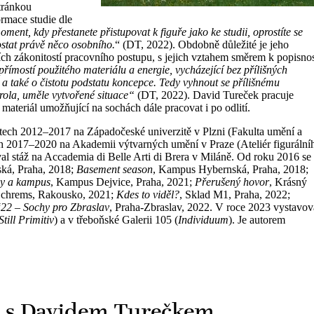
tránkou
ormace studie dle
ent, kdy přestanete přistupovat k figuře jako ke studii, oprostíte se
ostat právě něco osobního.
“ (DT, 2022). Obdobně důležité je jeho
h zákonitostí pracovního postupu, s jejich vztahem směrem k popisnos
římostí použitého materiálu a energie, vycházející bez přílišných
t, a také o čistotu podstatu koncepce. Tedy vyhnout se přílišnému
ntrola, uměle vytvořené situace“
(DT, 2022). David Tureček pracuje
materiál umožňující na sochách dále pracovat i po odlití.
h 2012–2017 na Západočeské univerzitě v Plzni (Fakulta umění a
tech 2017–2020 na Akademii výtvarných umění v Praze (Ateliér figurální
al stáž na Accademia di Belle Arti di Brera v Miláně. Od roku 2016 se
ká, Praha, 2018;
Basement season
, Kampus Hybernská, Praha, 2018;
y a kampus
, Kampus Dejvice, Praha, 2021;
Přerušený hovor
, Krásný
Schrems, Rakousko, 2021;
Kdes to viděl?
, Sklad M1, Praha, 2022;
‘22 – Sochy pro Zbraslav
, Praha-Zbraslav, 2022. V roce 2023 vystavov
Still Primitiv
) a v třeboňské Galerii 105 (
Individuum
). Je autorem
é s Davidem Turečkem