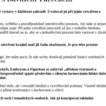
ýstavy v klášterní zahradě. Uvažoval jsi při jejím vytváření o
ho, světlého a pravděpodobně interiérového prostoru. Ale stále si nejse
nějak zraje. Při jejím vytváření jsem totiž už jen z reálného hlediska
měřil hlavně na to, aby se s jednotlivými pracemi dalo variovat v různ
otevřené krajině máš již řadu zkušeností. Je pro tebe prostor
i. Jen mám pocit, že zde sochy dostávají primárně funkci ozdobných
ání.
ýři, Embryem a Figurkou se zabýváš „dětskou tvárností a
cky bezprostředně spjaté především s cíleným formováním lidské duše
dné.
ské duše, ale i neustálé hledání a vysvětlování podstaty. Vlastně ideální
ko přímá konfrontace s duchovnem a církví.
ích soch i tematických souborů. Jak jsi koncipoval základní