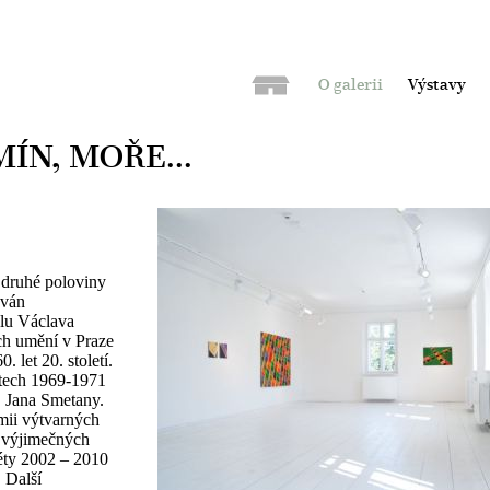
O galerii
Výstavy
MÍN, MOŘE...
y druhé poloviny
ován
olu Václava
ch umění v Praze
 let 20. století.
etech 1969-1971
. Jana Smetany.
mii výtvarných
u výjimečných
léty 2002 – 2010
 Další