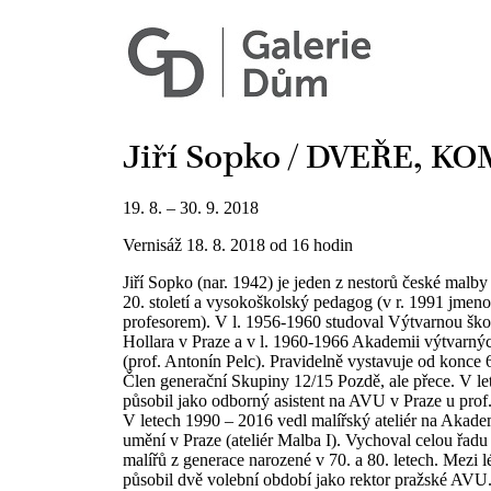
Jiří Sopko / DVEŘE, KO
19. 8. – 30. 9. 2018
Vernisáž 18. 8. 2018 od 16 hodin
Jiří Sopko (nar. 1942) je jeden z nestorů české malb
20. století a vysokoškolský pedagog (v r. 1991 jmen
profesorem). V l. 1956-1960 studoval Výtvarnou šk
Hollara v Praze a v l. 1960-1966 Akademii výtvarný
(prof. Antonín Pelc). Pravidelně vystavuje od konce 60.
Člen generační Skupiny 12/15 Pozdě, ale přece. V l
působil jako odborný asistent na AVU v Praze u prof
V letech 1990 – 2016 vedl malířský ateliér na Akade
umění v Praze (ateliér Malba I). Vychoval celou řad
malířů z generace narozené v 70. a 80. letech. Mezi 
působil dvě volební období jako rektor pražské AVU.