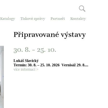
Katalogy
Tiskové zprávy
Partneři
Kontakty
Připravované výstavy
30. 8.
–
25. 10.
Lukáš Slavický
Termín: 30. 8. – 25. 10. 2026 Vernisáž 29. 8....
více informací >