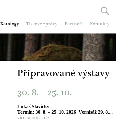
Katalogy
Tiskové zprávy
Partneři
Kontakty
Připravované výstavy
30. 8.
–
25. 10.
Lukáš Slavický
Termín: 30. 8. – 25. 10. 2026 Vernisáž 29. 8....
více informací >