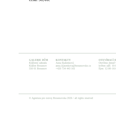
GALERIE DŮM
KONTAKTY
OTEVÍRACÍ 
Klášterní zahrada
Anna Iljašenková
Otevřeno denně 
Klášter Broumov
anna.iljasenkova@broumovsko.cz
květen–září: 10
550 01 Broumov
+420 734 443 161
říjen: 12:00–16:
© Agentura pro rozvoj Broumovska 2026 / all rights reserved