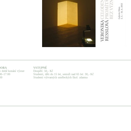
DOBA
VSTUPNÉ
v době konání výstav
Dospělí: 50,- Kč
:00–17:00
Studenti, děti do 15 let, senioři nad 65 let: 30,- Kč
00
Studenti výtvarných uměleckých škol: zdarma