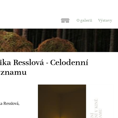
O galerii
Výstavy
ika Resslová - Celodenní
významu
a Resslová,