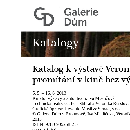
Katalogy
Katalog k výstavě Veron
promítání v kině bez 
5. 5. – 16. 6. 2013
Kurátor výstavy a autor textu: Iva Mladičová
Technická realizace: Petr Stibral a Veronika Resslová
Grafická úprava: Heyduk, Musil & Strnad, s.r.o.
© Galerie Dům v Broumově, Iva Mladičová, Veronik
2013
ISBN: 9780-905258-2-5
cena: 30,-Kč