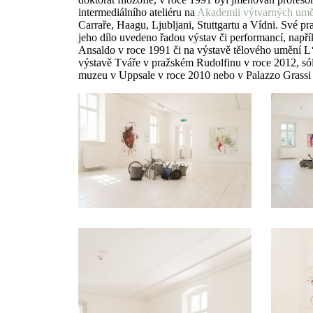
intermediálního ateliéru na
Akademii výtvarných umě
Carraře, Haagu, Ljubljani, Stuttgartu a Vídni. Své 
jeho dílo uvedeno řadou výstav či performancí, nap
Ansaldo v roce 1991 či na výstavě tělového umění L
výstavě Tváře v pražském Rudolfinu v roce 2012, sól
muzeu v Uppsale v roce 2010 nebo v Palazzo Grassi