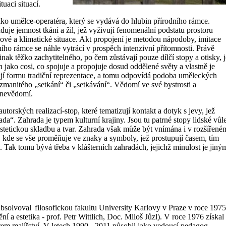
tuaci situací.
ko umělce-operatéra, který se vydává do hlubin přírodního rámce.
tuduje jemnost tkání a žil, jež vyživují fenomenální podstatu prostoru
ové a klimatické situace. Akt propojení je metodou nápodoby, imitace
ního rámce se náhle vytrácí v prospěch intenzivní přítomnosti. Právě
inak těžko zachytitelného, po čem zůstávají pouze dílčí stopy a otisky, 
 jako cosi, co spojuje a propojuje dosud oddělené světy a vlastně je
dají formu tradiční reprezentace, a tomu odpovídá podoba uměleckých
zmanitého „setkání“ či „setkávání“. Vědomí ve své bystrosti a
 nevědomí.
torských realizací-stop, které tematizují kontakt a dotyk s jevy, jež
a“. Zahrada je typem kulturní krajiny. Jsou tu patrné stopy lidské vůle
estetickou skladbu a tvar. Zahrada však může být vnímána i v rozšířené
í, kde se vše proměňuje ve znaky a symboly, jež prostupují časem, tím
Tak tomu bývá třeba v klášterních zahradách, jejichž minulost je jiný
Absolvoval filosofickou fakultu University Karlovy v Praze v roce 1975
 a estetika - prof. Petr Wittlich, Doc. Miloš Jůzl). V roce 1976 získal
rem malířství. V letech 1990 - 2011 působil jako vedoucí pedagog