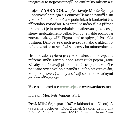
integroval to nejpodstatnější, co činí místo místem a si
Projekt
ZAHRADOU…
představuje Miloše Šejna ja
S pečlivostí chirurga a s citlivostí šamana nahlíží a s
v konkrétní roční době a v podmínkách konkrétní čas
přírodního koloběhu. Rozhraní lidského těla a přírod
přítomnost je tu nonverbálně tematizována jako cosi j
střepy nesložitelného celku. Pohyb je náhle pociťován
znovu-jinak-vytváří. Figura a místo splývají. Postrá
výstupů. Dalo by se o nich uvažovat jako o aktech ro
pohotovosti se tu setkává s tajemstvím mimovolného
Broumovská výstava je výběrem starších i novějších au
můžeme směle zahrnout pod zastřešující pojem „zahrad
Zásahy, které dávají přírodnímu rámci praktickou či 
poli jako vztahové pole paměti a jejího převrstvován
komplikují své významy a stávají se mnohoznačnými. 
druhem přítomnosti.
Více o autorovi na:
www.sejn.cz
www.artfacts.net
Kurátor: Mgr. Petr Vaňous, Ph.D.
Prof. Miloš Šejn
(nar. 1947 v Jablonci nad Nisou). 
(výtvarná výchova - Doc. Zdeněk Sýkora, dějiny umění
doktorát filozofie, v roce 1991 byl jmenován profeso