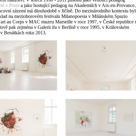
ní v Praze
a jako hostující pedagog na Akademiích v Aix-en-Provance,
pracovní zázemí má dlouhodobě v Jičíně. Do mezinárodního kontextu by
říklad na mezioborovém festivalu Milanopoesia v Milánském Spazio
‘art au Corps v MAC muzeu Marseille v roce 1997, v České republice 
ově pak zejména v Galerii ifa v Berlíně v roce 1995, v Královském
 v Benátkách roku 2013.