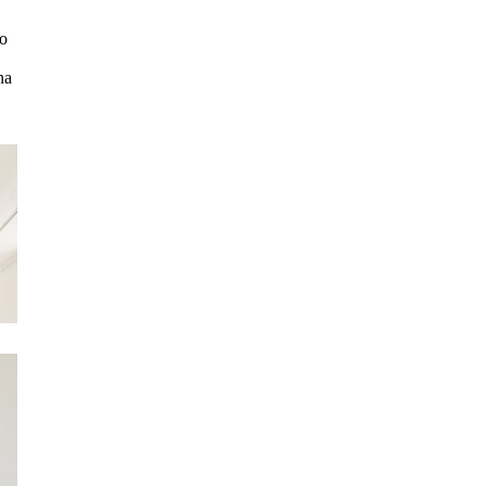
lo
na