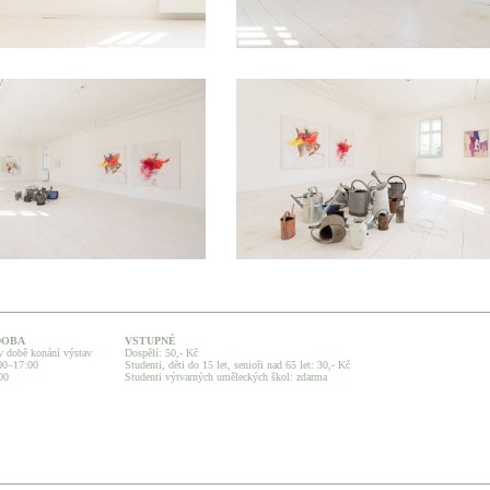
DOBA
VSTUPNÉ
v době konání výstav
Dospělí: 50,- Kč
:00–17:00
Studenti, děti do 15 let, senioři nad 65 let: 30,- Kč
00
Studenti výtvarných uměleckých škol: zdarma