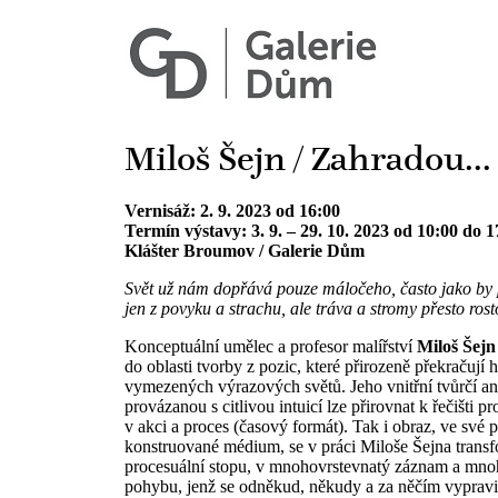
Miloš Šejn / Zahradou...
Vernisáž: 2. 9. 2023 od 16:00
Termín výstavy: 3. 9. – 29. 10. 2023 od 10:00 do 1
Klášter Broumov / Galerie Dům
Svět už nám dopřává pouze máločeho, často jako by 
jen z povyku a strachu, ale tráva a stromy přesto ros
Konceptuální umělec a profesor malířství
Miloš Šejn
do oblasti tvorby z pozic, které přirozeně překračují 
vymezených výrazových světů. Jeho vnitřní tvůrčí a
provázanou s citlivou intuicí lze přirovnat k řečišti p
v akci a proces (časový formát). Tak i obraz, ve své p
konstruované médium, se v práci Miloše Šejna trans
procesuální stopu, v mnohovrstevnatý záznam a mno
pohybu, jenž se odněkud, někudy a za něčím vypravi