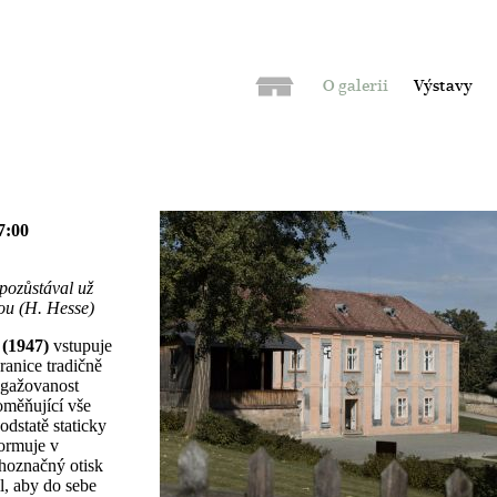
O galerii
Výstavy
7:00
pozůstával už
tou (H. Hesse)
 (1947)
vstupuje
hranice tradičně
ngažovanost
roměňující vše
odstatě staticky
formuje v
hoznačný otisk
l, aby do sebe