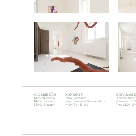
GALERIE DŮM
KONTAKTY
OTEVÍRACÍ 
Klášterní zahrada
Anna Iljašenková
Otevřeno denně 
Klášter Broumov
anna.iljasenkova@broumovsko.cz
květen–září: 10
550 01 Broumov
+420 734 443 161
říjen: 12:00–16: