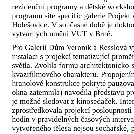
rezidenční programy a dětské workshop
programu site specific galerie Projekt
Holešovice. V současné době je dokto
výtvarných umění VUT v Brně.
Pro Galerii Dům Veronik a Resslová v
instalaci s projekcí tematizující promě
světla. Zvolila formu architektonicko-
kvazifilmového charakteru. Propojen
hranolové konstrukce pokryté pauzova
okna zatemnila) navodila představu pr
je možné sledovat z kinosedaček. Inter
zprostředkovala projekcí posloupnost
hodin v pravidelných časových interva
vytvořeného tělesa nejsou sochařské, 