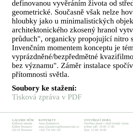
definovanou vyvěráním života od střed
geometrické. Současně však nelze hov
hloubky jako u minimalistických objek
architektonického zkosený hranol vytv
průduch", organicky propojující nitro 
Invenčním momentem konceptu je té
vyprázdněné/bezpředmětné kvazifilmo
bez významu". Záměr instalace spočívá
přítomnosti světla.
Soubory ke stažení:
Tisková zpráva v PDF
GALERIE DŮM
KONTAKTY
OTEVÍRACÍ DOBA
Klášterní zahrada
Anna Iljašenková
Otevřeno denně v době konání výstav
Klášter Broumov
anna.iljasenkova@broumovsko.cz
květen–září: 10:00–17:00
550 01 Broumov
+420 734 443 161
říjen: 12:00–16:00