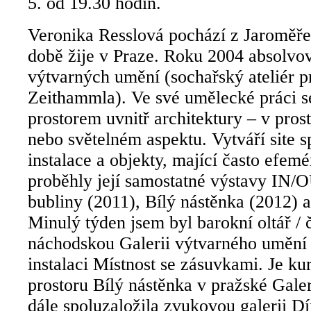
5. od 19.30 hodin.
Veronika Resslová pochází z Jaroměře
době žije v Praze. Roku 2004 absolvo
výtvarných umění (sochařský ateliér pr
Zeithammla). Ve své umělecké práci 
prostorem uvnitř architektury – v pro
nebo světelném aspektu. Vytváří site s
instalace a objekty, mající často efem
proběhly její samostatné výstavy IN/
bubliny (2011), Bílý nástěnka (2012) a
Minulý týden jsem byl barokní oltář / č
náchodskou Galerii výtvarného umění 
instalaci Místnost se zásuvkami. Je kur
prostoru Bílý nástěnka v pražské Galer
dále spoluzaložila zvukovou galerii Dí